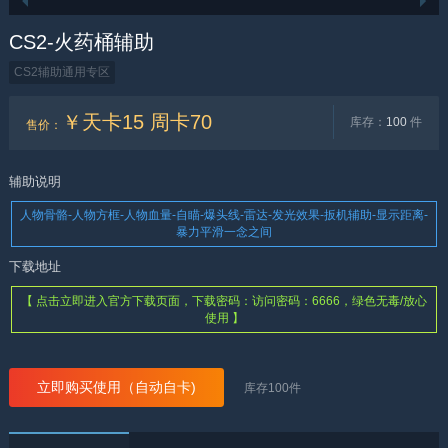
CS2-火药桶辅助
CS2辅助通用专区
￥天卡15 周卡70
库存：
100
件
售价
：
辅助说明
人物骨骼-人物方框-人物血量-自瞄-爆头线-雷达-发光效果-扳机辅助-显示距离-
暴力平滑一念之间
下载地址
【 点击立即进入官方下载页面，下载密码：访问密码：6666，绿色无毒/放心
使用 】
立即购买使用（自动自卡)
库存
100
件