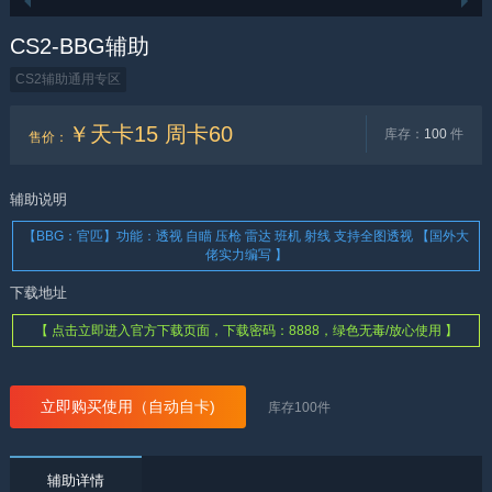
CS2-BBG辅助
CS2辅助通用专区
￥天卡15 周卡60
库存：
100
件
售价
：
辅助说明
【BBG：官匹】功能：透视 自瞄 压枪 雷达 班机 射线 支持全图透视 【国外大
佬实力编写 】
下载地址
【 点击立即进入官方下载页面，下载密码：8888，绿色无毒/放心使用 】
立即购买使用（自动自卡)
库存
100
件
辅助详情